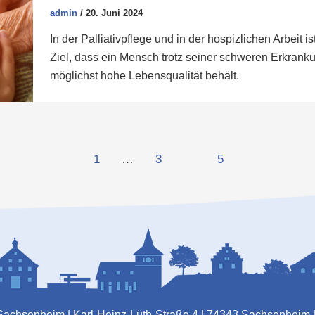
admin
/
20. Juni 2024
In der Palliativpflege und in der hospizlichen Arbeit i
Ziel, dass ein Mensch trotz seiner schweren Erkrank
möglichst hohe Lebensqualität behält.
1
…
3
4
5
n Sachsenheim | Karl-Heinz-Lüth-Straße 4 | 74343 Sachsenheim 