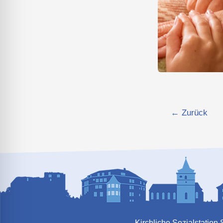
←
Zurück
Kirchliche Sozialstatio