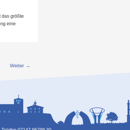
st das größte
ung eine
Weiter
→
| Telefon 07147 96799 30